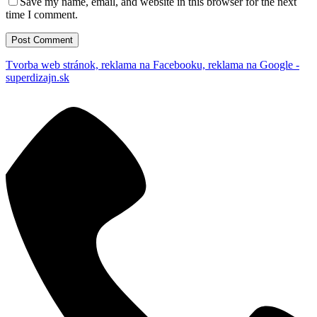
Save my name, email, and website in this browser for the next
time I comment.
Tvorba web stránok, reklama na Facebooku, reklama na Google -
superdizajn.sk