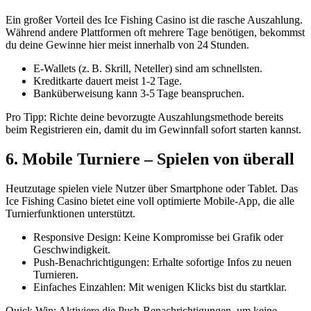
Ein großer Vorteil des Ice Fishing Casino ist die rasche Auszahlung.
Während andere Plattformen oft mehrere Tage benötigen, bekommst
du deine Gewinne hier meist innerhalb von 24 Stunden.
E‑Wallets (z. B. Skrill, Neteller) sind am schnellsten.
Kreditkarte dauert meist 1‑2 Tage.
Banküberweisung kann 3‑5 Tage beanspruchen.
Pro Tipp: Richte deine bevorzugte Auszahlungsmethode bereits
beim Registrieren ein, damit du im Gewinnfall sofort starten kannst.
6. Mobile Turniere – Spielen von überall
Heutzutage spielen viele Nutzer über Smartphone oder Tablet. Das
Ice Fishing Casino bietet eine voll optimierte Mobile‑App, die alle
Turnierfunktionen unterstützt.
Responsive Design: Keine Kompromisse bei Grafik oder
Geschwindigkeit.
Push‑Benachrichtigungen: Erhalte sofortige Infos zu neuen
Turnieren.
Einfaches Einzahlen: Mit wenigen Klicks bist du startklar.
Quick Win: Aktiviere die Push‑Benachrichtigungen, um keine