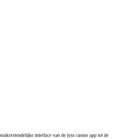
uiksvriendelijke interface van de lyra casino app tot de