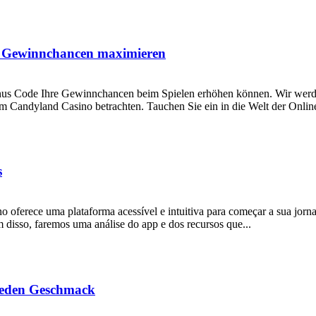
e Gewinnchancen maximieren
onus Code Ihre Gewinnchancen beim Spielen erhöhen können. Wir werden
 Candyland Casino betrachten. Tauchen Sie ein in die Welt der Online
s
 oferece uma plataforma acessível e intuitiva para começar a sua jorna
m disso, faremos uma análise do app e dos recursos que...
r jeden Geschmack