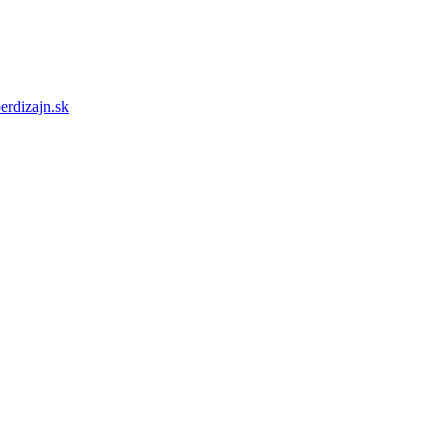
erdizajn.sk