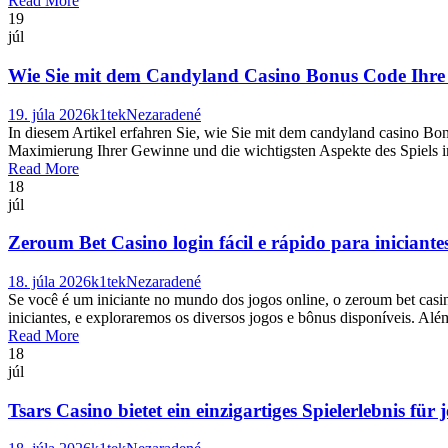
Read More
19
júl
Wie Sie mit dem Candyland Casino Bonus Code Ihr
19. júla 2026
k1tek
Nezaradené
In diesem Artikel erfahren Sie, wie Sie mit dem candyland casino B
Maximierung Ihrer Gewinne und die wichtigsten Aspekte des Spiels im
Read More
18
júl
Zeroum Bet Casino login fácil e rápido para iniciante
18. júla 2026
k1tek
Nezaradené
Se você é um iniciante no mundo dos jogos online, o zeroum bet casino
iniciantes, e exploraremos os diversos jogos e bônus disponíveis. Alé
Read More
18
júl
Tsars Casino bietet ein einzigartiges Spielerlebnis fü