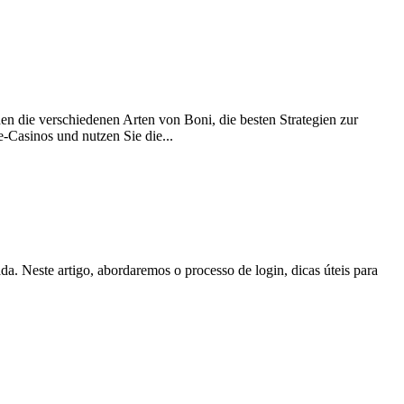
 die verschiedenen Arten von Boni, die besten Strategien zur
-Casinos und nutzen Sie die...
da. Neste artigo, abordaremos o processo de login, dicas úteis para