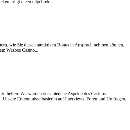
eken krijgt u een uitgebreid...
utern, wie Sie diesen attraktiven Bonus in Anspruch nehmen können,
dem Wazbee Casino...
 zu helfen. Wir werden verschiedene Aspekte des Casinos
n. Unsere Erkenntnisse basieren auf Interviews, Foren und Umfragen,