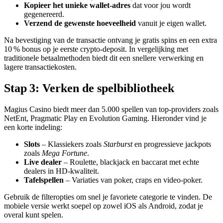
Kopieer het unieke wallet‑adres
dat voor jou wordt
gegenereerd.
Verzend de gewenste hoeveelheid
vanuit je eigen wallet.
Na bevestiging van de transactie ontvang je gratis spins en een extra
10 % bonus op je eerste crypto‑deposit. In vergelijking met
traditionele betaalmethoden biedt dit een snellere verwerking en
lagere transactiekosten.
Stap 3: Verken de spelbibliotheek
Magius Casino biedt meer dan 5.000 spellen van top‑providers zoals
NetEnt, Pragmatic Play en Evolution Gaming. Hieronder vind je
een korte indeling:
Slots
– Klassiekers zoals
Starburst
en progressieve jackpots
zoals
Mega Fortune
.
Live dealer
– Roulette, blackjack en baccarat met echte
dealers in HD‑kwaliteit.
Tafelspellen
– Variaties van poker, craps en video‑poker.
Gebruik de filteropties om snel je favoriete categorie te vinden. De
mobiele versie werkt soepel op zowel iOS als Android, zodat je
overal kunt spelen.