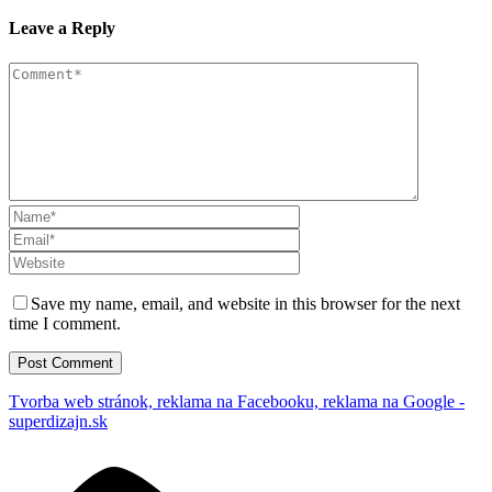
Leave a Reply
Save my name, email, and website in this browser for the next
time I comment.
Tvorba web stránok, reklama na Facebooku, reklama na Google -
superdizajn.sk