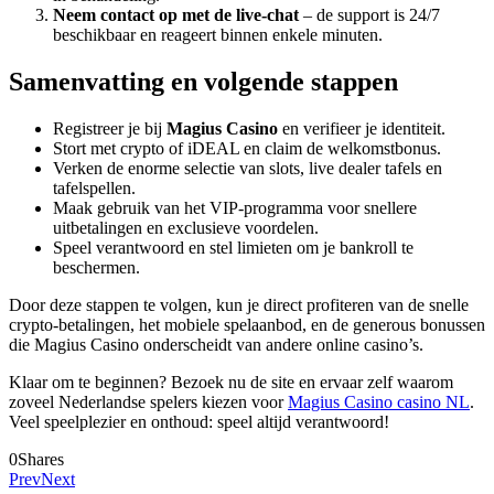
Neem contact op met de live‑chat
– de support is 24/7
beschikbaar en reageert binnen enkele minuten.
Samenvatting en volgende stappen
Registreer je bij
Magius Casino
en verifieer je identiteit.
Stort met crypto of iDEAL en claim de welkomstbonus.
Verken de enorme selectie van slots, live dealer tafels en
tafelspellen.
Maak gebruik van het VIP‑programma voor snellere
uitbetalingen en exclusieve voordelen.
Speel verantwoord en stel limieten om je bankroll te
beschermen.
Door deze stappen te volgen, kun je direct profiteren van de snelle
crypto‑betalingen, het mobiele spelaanbod, en de generous bonussen
die Magius Casino onderscheidt van andere online casino’s.
Klaar om te beginnen? Bezoek nu de site en ervaar zelf waarom
zoveel Nederlandse spelers kiezen voor
Magius Casino casino NL
.
Veel speelplezier en onthoud: speel altijd verantwoord!
0
Shares
Prev
Next