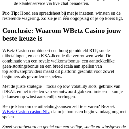
de klantenservice via live chat benaderen.
Pro Tip:
Houd een spreadsheet bij met je inzetten, winsten en de
resterende wagering. Zo zie je in één oogopslag of je op koers ligt.
Conclusie: Waarom WBetz Casino jouw
beste keuze is
WBetz Casino combineert een hoog gemiddeld RTP, snelle
uitbetalingen, en een KSA‑licentie die vertrouwen wekt. De
combinatie van een royale welkomstbonus, een aantrekkelijke
geen‑stortingsbonus en een breed scala aan spellen van
top‑softwareproviders maakt dit platform geschikt voor zowel
beginners als gevorderde spelers.
Met de juiste strategie – focus op low‑volatility slots, gebruik van
iDEAL en het instellen van verantwoord‑gokken‑limieten – kun je
je kansen op winst aanzienlijk verhogen.
Ben je klaar om de uitbetalingskansen zelf te ervaren? Bezoek
WBetz Casino casino NL
, claim je bonus en begin vandaag nog met
spelen.
Speel verantwoord en geniet van een veilige, snelle en winstgevende