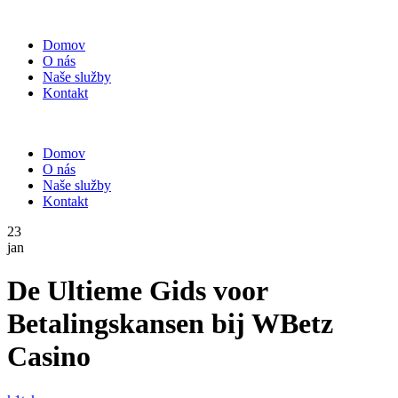
Domov
O nás
Naše služby
Kontakt
Domov
O nás
Naše služby
Kontakt
23
jan
De Ultieme Gids voor
Betalingskansen bij WBetz
Casino