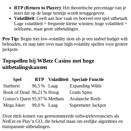
RTP (Return to Player)
: Het theoretische percentage van je
inzet dat op de lange termijn wordt teruggegeven.
Volatiliteit
: Geeft aan hoe vaak en hoeveel een spel uitbetaalt.
Lage volatiliteit = frequente kleine winsten; hoge volatiliteit =
zeldzame, maar grote uitbetalingen.
Pro Tip:
Begin met low‑volatility slots als je een stabiel budget wilt
behouden, en stap later over naar high‑volatility spellen voor grotere
jackpots.
Topspellen bij WBetz Casino met hoge
uitbetalingskansen
Spel
RTP
Volatiliteit
Speciale Functie
Starburst
96,5 %
Laag
Expanding Wilds
Book of Dead
96,21 %
Hoog
Gratis Spins
Gonzo’s Quest
95,97 %
Medium
Avalanche Reels
Mega Joker
99,0 %
Laag
Supermeter Jackpot
Deze titels komen van gerenommeerde softwareleveranciers als
NetEnt en Play’n GO, die bekend staan om eerlijke algoritmes en
transparante uitbetalingen.