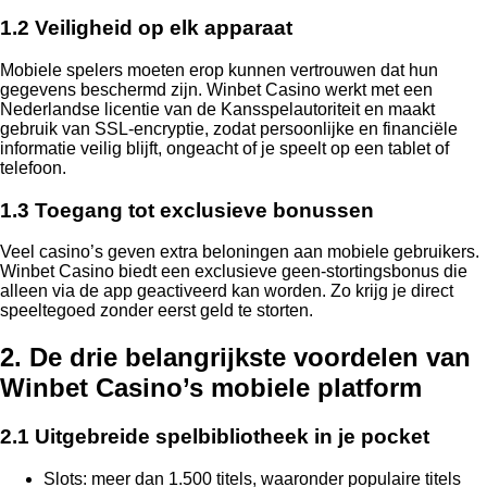
1.2 Veiligheid op elk apparaat
Mobiele spelers moeten erop kunnen vertrouwen dat hun
gegevens beschermd zijn. Winbet Casino werkt met een
Nederlandse licentie van de Kansspelautoriteit en maakt
gebruik van SSL‑encryptie, zodat persoonlijke en financiële
informatie veilig blijft, ongeacht of je speelt op een tablet of
telefoon.
1.3 Toegang tot exclusieve bonussen
Veel casino’s geven extra beloningen aan mobiele gebruikers.
Winbet Casino biedt een exclusieve geen‑stortingsbonus die
alleen via de app geactiveerd kan worden. Zo krijg je direct
speeltegoed zonder eerst geld te storten.
2. De drie belangrijkste voordelen van
Winbet Casino’s mobiele platform
2.1 Uitgebreide spelbibliotheek in je pocket
Slots: meer dan 1.500 titels, waaronder populaire titels