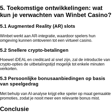
5. Toekomstige ontwikkelingen: wat
kun je verwachten van Winbet Casino?
5.1 Augmented Reality (AR) slots
Winbet werkt aan AR‑integratie, waardoor spelers hun
omgeving kunnen omtoveren tot een virtueel casino.
5.2 Snellere crypto‑betalingen
Hoewel iDEAL en creditcard al snel zijn, zal de introductie van
crypto‑opties de uitbetalingstijd mogelijk tot enkele minuten
verkorten.
5.3 Persoonlijke bonusaanbiedingen op basis
van speelgedrag
Met behulp van AI‑analyse krijgt elke speler op maat gemaakte
promoties, zodat je nooit meer een relevante bonus mist.
Conclusie