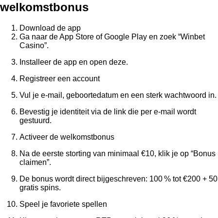
welkomstbonus
Download de app
Ga naar de App Store of Google Play en zoek “Winbet
Casino”.
Installeer de app en open deze.
Registreer een account
Vul je e‑mail, geboortedatum en een sterk wachtwoord in.
Bevestig je identiteit via de link die per e‑mail wordt
gestuurd.
Activeer de welkomstbonus
Na de eerste storting van minimaal €10, klik je op “Bonus
claimen”.
De bonus wordt direct bijgeschreven: 100 % tot €200 + 50
gratis spins.
Speel je favoriete spellen