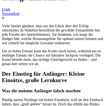
k1tek
Nezaradené
0
Viele Spieler glauben, dass nur das Glück über den Erfolg
entscheidet. In Wahrheit beeinflusst die gewählte Einsatzhöhe fast
jede Facette des Spielerlebnisses. Sie bestimmt, wie lange Ihr
Budget hält, welche Bonusangebote Sie optimal nutzen können und
wie schnell Sie mögliche Gewinne realisieren.
Ein zu hoher Einsatz kann das Konto rasch leeren, während ein zu
niedriger Einsatz die Chance auf lukrative Jackpots verringert. Die
Kunst besteht darin, das richtige Gleichgewicht zu finden – und
genau hier setzen wir an.
Der Einstieg für Anfänger: Kleine
Einsätze, große Lernkurve
Was die meisten Anfänger falsch machen
Häufig starten Neulinge mit hohen Einsätzen, weil sie den Eindruck
haben, dass „groß spielen“ besser ist. Doch das erhöht das Risiko,