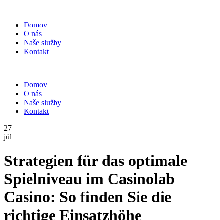
Domov
O nás
Naše služby
Kontakt
Domov
O nás
Naše služby
Kontakt
27
júl
Strategien für das optimale
Spielniveau im Casinolab
Casino: So finden Sie die
richtige Einsatzhöhe